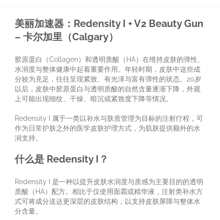
美丽加速器：Redensity I + V2 Beauty Gun
– 卡尔加里（Calgary）
胶原蛋白（Collagen）和透明质酸（HA）在维持皮肤的弹性、
水润度与整体健康中起着重要作用。年轻时期，皮肤中这些成
分较为充足，往往呈现紧致、有光泽与富有弹性的状态。20岁
以后，皮肤中胶原蛋白与透明质酸的自然含量逐渐下降，外观
上可能出现细纹、干燥、暗沉或紧致度下降等情况。
Redensity I 属于一类以补水与肤质管理为目标的注射疗程，可
作为日常护肤之外的医学皮肤护理方式，为肌肤提供额外的水
润支持。
什么是 Redensity I？
Redensity I 是一种以提升皮肤水润度与质感为主要目的的透明
质酸（HA）配方。相比于仅使用面霜或精华液，注射类补水方
式可将成分送达更深层的皮肤结构，以支持皮肤屏障与整体水
分含量。