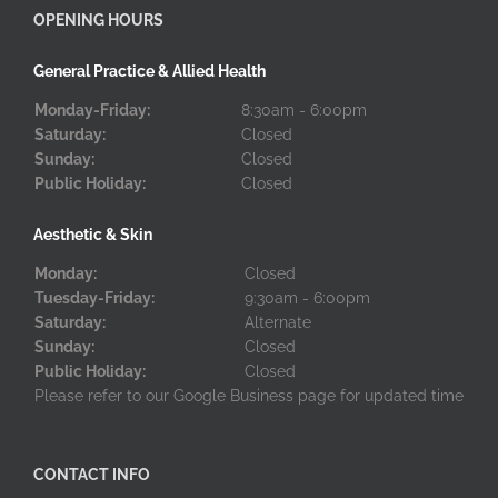
OPENING HOURS
General Practice & Allied Health
Monday-Friday:
8:30am - 6:00pm
Saturday:
Closed
Sunday:
Closed
Public Holiday:
Closed
Aesthetic & Skin
Monday:
Closed
Tuesday-Friday:
9:30am - 6:00pm
Saturday:
Alternate
Sunday:
Closed
Public Holiday:
Closed
Please refer to our Google Business page for updated time
CONTACT INFO